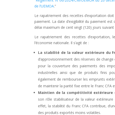
“
Règlement N°06/2024/CM/UEMOA du 20 décembre
de l’UEMOA
.”
Le rapatriement des recettes d’exportation doit i
paiement. La date d’exigibilité du paiement est 
délai maximum de cent vingt (120) jours suivant
Le rapatriement des recettes d’exportation, l
l’économie nationale. Il s’agit de :
La stabilité de la valeur extérieure du F
d’approvisionnement des réserves de change d
pour la couverture des paiements des impor
industrielles ainsi que de produits finis 
également de rembourser les emprunts extéri
de maintenir la parité fixe entre le Franc CFA et
Maintien de la compétitivité extérieure
son rôle stabilisateur de la valeur extérieur
effet, la stabilité du Franc CFA contribue, d’un
des produits exportés moins volatiles.