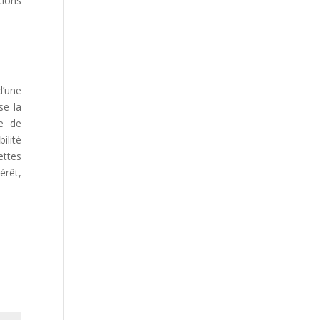
tions
d’une
se la
ce de
ilité
ettes
érêt,