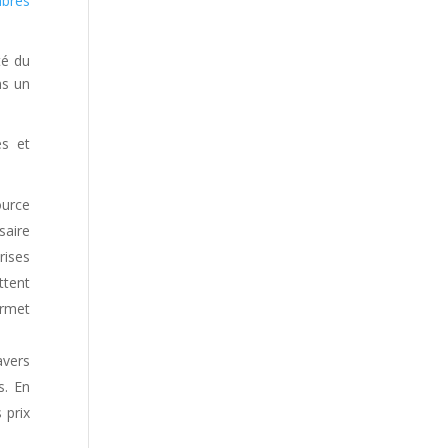
mbres
té du
ns un
es et
ource
saire
rises
ttent
ermet
avers
s. En
 prix