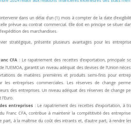
 2024 relatif aux relations financières extérieures des Etats me
ntervenir dans un délai d’un (1) mois à compter de la date d’exigibili
celle prévue au contrat commercial. Elle doit en principe se situer da
 l’expédition des marchandises.
evier stratégique, présente plusieurs avantages pour les entrepris
r
anc CFA
: Le rapatriement des recettes d’exportation, principale s
e l’UEMOA, garantit un niveau adéquat des devises de l’Union néces
tations de matières premières et produits semi-finis pour entrep
pour les entreprises commerciales. Les réserves de change perme
eurs des entreprises. Un niveau adéquat des réserves de change p
 l’Euro.
 des entreprises
: Le rapatriement des recettes d’exportation, à tr
e du Franc CFA, contribue à maintenir la compétitivité des entreprise
e part, à la maîtrise du coût des intrants et, d’autre part, à rendre les