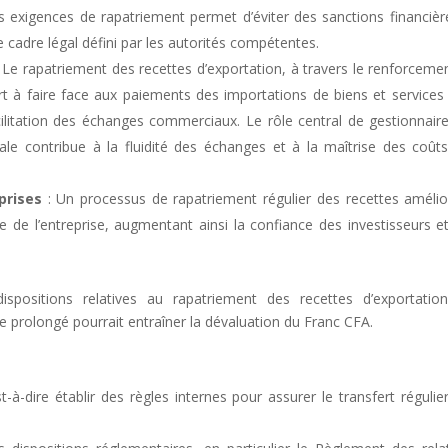
s exigences de rapatriement permet d’éviter des sanctions financièr
e cadre légal défini par les autorités compétentes.
 Le rapatriement des recettes d’exportation, à travers le renforceme
 à faire face aux paiements des importations de biens et services 
cilitation des échanges commerciaux. Le rôle central de gestionnair
ale contribue à la fluidité des échanges et à la maîtrise des coût
prises
: Un processus de rapatriement régulier des recettes amélio
ce de l’entreprise, augmentant ainsi la confiance des investisseurs e
ispositions relatives au rapatriement des recettes d’exportatio
te prolongé pourrait entraîner la dévaluation du Franc CFA.
:
st-à-dire établir des règles internes pour assurer le transfert régulie