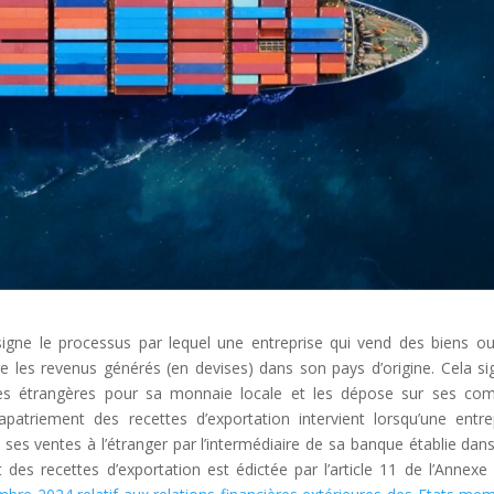
signe le processus par lequel une entreprise qui vend des biens o
re les revenus générés (en devises) dans son pays d’origine. Cela sig
ses étrangères pour sa monnaie locale et les dépose sur ses co
patriement des recettes d’exportation intervient lorsqu’une entre
 ses ventes à l’étranger par l’intermédiaire de sa banque établie dan
 des recettes d’exportation est édictée par l’article 11 de l’Annexe 