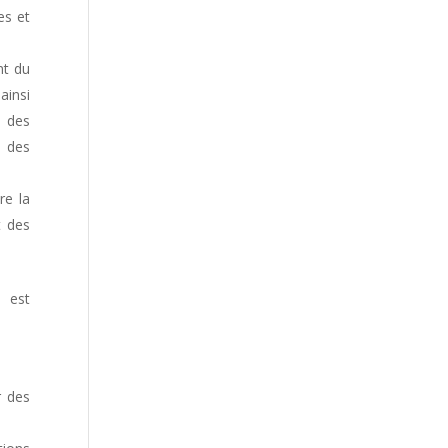
es et
nt du
ainsi
e des
s des
re la
t des
n est
r des