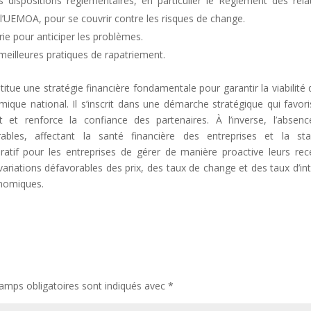
 dispositions réglementaires, en particulier le Règlement des rela
l’UEMOA, pour se couvrir contre les risques de change.
ie pour anticiper les problèmes.
meilleures pratiques de rapatriement.
itue une stratégie financière fondamentale pour garantir la viabilité 
que national. Il s’inscrit dans une démarche stratégique qui favori
ment et renforce la confiance des partenaires. À l’inverse, l’absen
bles, affectant la santé financière des entreprises et la stab
tif pour les entreprises de gérer de manière proactive leurs rec
variations défavorables des prix, des taux de change et des taux d’int
onomiques.
amps obligatoires sont indiqués avec
*