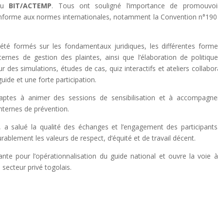
 du
BIT/ACTEMP
. Tous ont souligné l’importance de promouvoi
onforme aux normes internationales, notamment la Convention n°190 
 été formés sur les fondamentaux juridiques, les différentes form
ernes de gestion des plaintes, ainsi que l’élaboration de politiqu
es simulations, études de cas, quiz interactifs et ateliers collabora
uide et une forte participation.
 aptes à animer des sessions de sensibilisation et à accompagne
internes de prévention.
a salué la qualité des échanges et l’engagement des participants.
ablement les valeurs de respect, d’équité et de travail décent.
nte pour l’opérationnalisation du guide national et ouvre la voie 
 secteur privé togolais.