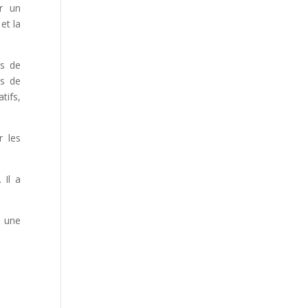
r un
et la
es de
es de
tifs,
r les
 Il a
à une